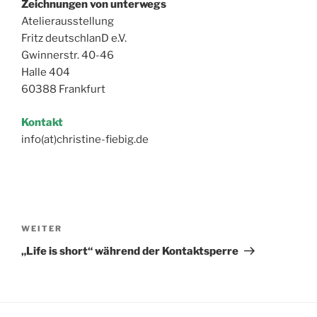
Zeichnungen von unterwegs
Atelierausstellung
Fritz deutschlanD e.V.
Gwinnerstr. 40-46
Halle 404
60388 Frankfurt
Kontakt
info(at)christine-fiebig.de
Beitragsnavigation
Nächster
WEITER
Beitrag
„Life is short“ während der Kontaktsperre