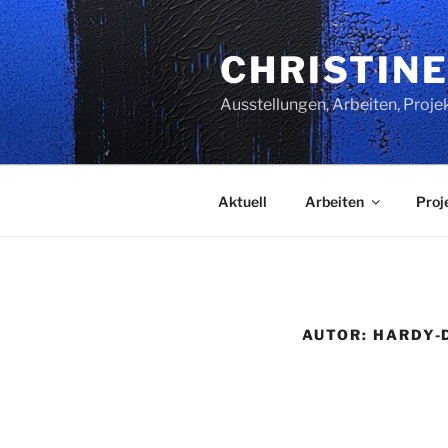
Zum
Inhalt
CHRISTINE
springen
Ausstellungen, Arbeiten, Proje
Aktuell
Arbeiten
Proj
AUTOR:
HARDY-