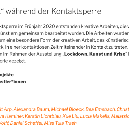
rt“ während der Kontaktsperre
sperre im Frühjahr 2020 entstanden kreative Arbeiten, die v
Künstlern gemeinsam bearbeitet wurden. Die Arbeiten wurden
 um eine besondere Form der kreativen Arbeit, des künstleris
k, in einer kontaktlosen Zeit miteinander in Kontakt zu treten
n im Rahmen der Ausstellung „
Lockdown. Kunst und Krise
“ 
ie gezeigt.
rojekte
nstler*innen
git Arp, Alexandra Baum, Michael Bloeck, Bea Emsbach, Christi
va Kaminer, Kerstin Lichtblau, Xue Liu, Lucia Makelis, Malatsi
lff, Daniel Scheffel, Miss Tula Trash