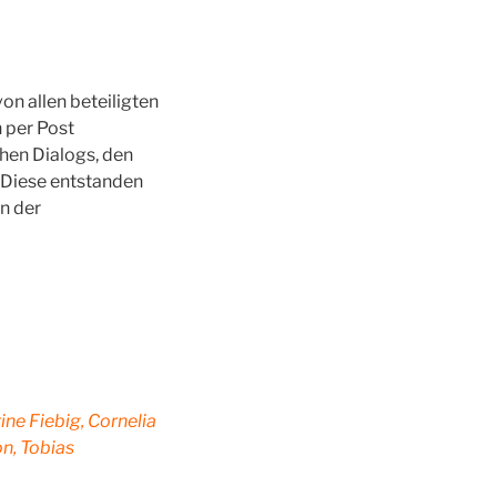
on allen beteiligten
 per Post
chen Dialogs, den
. Diese entstanden
in der
ne Fiebig, Cornelia
on, Tobias