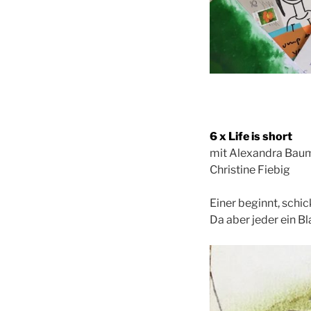
6 x Life is short
mit Alexandra Baum,
Christine Fiebig
Einer beginnt, schic
Da aber jeder ein B