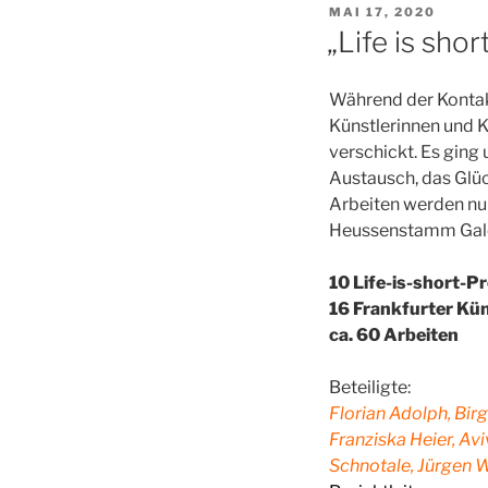
VERÖFFENTLICHT
MAI 17, 2020
AM
„Life is sho
Während der Kontakt
Künstlerinnen und 
verschickt. Es ging
Austausch, das Glüc
Arbeiten werden nu
Heussenstamm Galer
10 Life-is-short-P
16 Frankfurter Kü
ca. 60 Arbeiten
Beteiligte:
Florian Adolph, Bir
Franziska Heier, Avi
Schnotale, Jürgen Wo