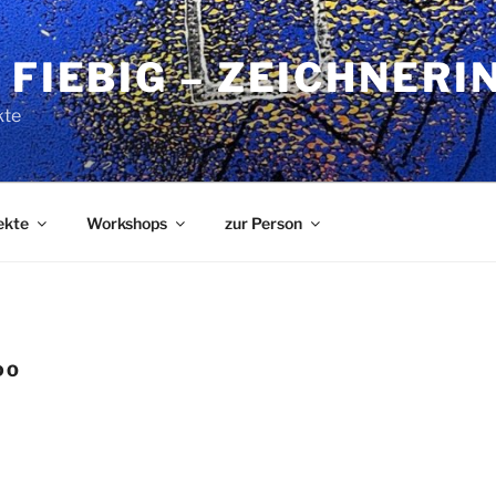
 FIEBIG – ZEICHNERI
kte
ekte
Workshops
zur Person
DO