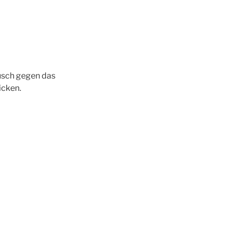
usch gegen das
icken.