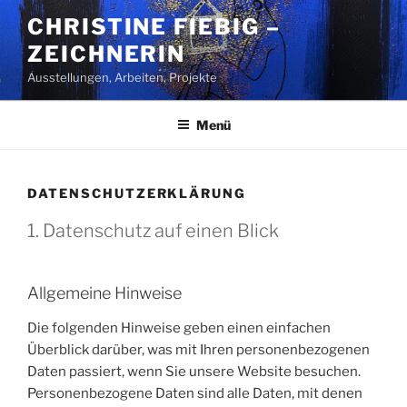
Zum
CHRISTINE FIEBIG –
Inhalt
ZEICHNERIN
springen
Ausstellungen, Arbeiten, Projekte
Menü
DATENSCHUTZERKLÄRUNG
1. Datenschutz auf einen Blick
Allgemeine Hinweise
Die folgenden Hinweise geben einen einfachen
Überblick darüber, was mit Ihren personenbezogenen
Daten passiert, wenn Sie unsere Website besuchen.
Personenbezogene Daten sind alle Daten, mit denen