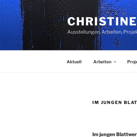
Zum
Inhalt
CHRISTINE
springen
Ausstellungen, Arbeiten, Proje
Aktuell
Arbeiten
Proj
IM JUNGEN BLA
Im jungen Blattwer