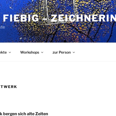
 FIEBIG – ZEICHNERI
kte
ekte
Workshops
zur Person
TTWERK
k bergen sich alte Zeiten