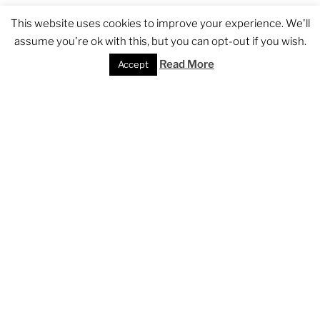
Refugium im Park von Sankt Georgen
This website uses cookies to improve your experience. We'll
Offenbacher Landstr. 224
assume you're ok with this, but you can opt-out if you wish.
60599 Frankfurt am Main
Mehr + Anmeldung
Read More
Accept
Kunst-Exerzitien
mehr Informationen hier