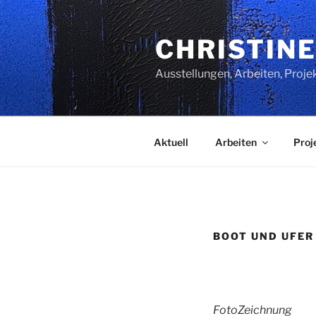
Zum
Inhalt
CHRISTINE
springen
Ausstellungen, Arbeiten, Proje
Aktuell
Arbeiten
Proj
BOOT UND UFER
FotoZeichnung