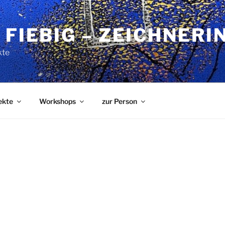
 FIEBIG – ZEICHNERI
kte
ekte
Workshops
zur Person